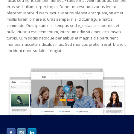
lacus sed nunc semper laoreet. Praesent at velit faucibus, semper
eros sed, ullamcorper turpis. Donec malesuada varius leo ut
placerat. Morbi id diam lectus. Mauris blandit erat quam, sit amet
mollis lorem ornare a. Cras semper nisi dictum ligula mattis
commodo. Duis ipsum nisl, tempus sed egestas a, imperdiet et
nulla. Nunc a est elementum, interdum odio sit amet, accumsan
turpis. Cum sociis natoque penatibus et magnis dis parturient
montes, nascetur ridiculus mus. Sed rhoncus pretium erat, blandit
tincidunt nunc sodales feugiat.