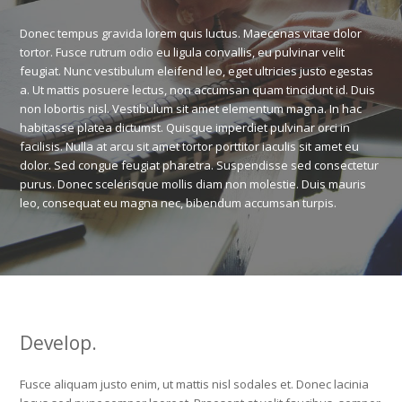
Donec tempus gravida lorem quis luctus. Maecenas vitae dolor
tortor. Fusce rutrum odio eu ligula convallis, eu pulvinar velit
feugiat. Nunc vestibulum eleifend leo, eget ultricies justo egestas
a. Ut mattis posuere lectus, non accumsan quam tincidunt id. Duis
non lobortis nisl. Vestibulum sit amet elementum magna. In hac
habitasse platea dictumst. Quisque imperdiet pulvinar orci in
facilisis. Nulla at arcu sit amet tortor porttitor iaculis sit amet eu
dolor. Sed congue feugiat pharetra. Suspendisse sed consectetur
purus. Donec scelerisque mollis diam non molestie. Duis mauris
leo, consequat eu magna nec, bibendum accumsan turpis.
Develop.
Fusce aliquam justo enim, ut mattis nisl sodales et. Donec lacinia